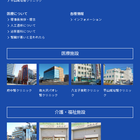
平山城址腎クリニック
医療について
各種情報
理事長挨拶・理念
インフォメーション
人工透析について
泌尿器科について
腎臓が悪いと言われたら
医療施設
府中腎クリニック
南大沢パオレ
八王子東町クリニッ
平山城址腎クリニッ
腎クリニック
ク
ク
介護・福祉施設