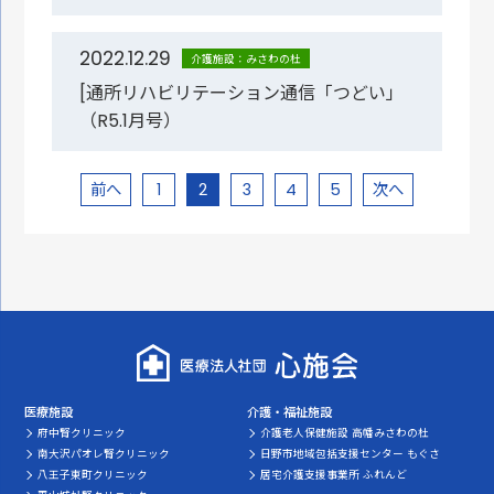
2022.12.29
介護施設：みさわの杜
[通所リハビリテーション通信「つどい」
（R5.1月号）
前へ
1
2
3
4
5
次へ
医療施設
介護・福祉施設
府中腎クリニック
介護老人保健施設 高幡みさわの杜
南大沢パオレ腎クリニック
日野市地域包括支援センター もぐさ
八王子東町クリニック
居宅介護支援事業所 ふれんど