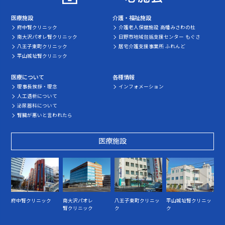
医療施設
介護・福祉施設
府中腎クリニック
介護老人保健施設 高幡みさわの杜
南大沢パオレ腎クリニック
日野市地域包括支援センター もぐさ
八王子東町クリニック
居宅介護支援事業所 ふれんど
平山城址腎クリニック
医療について
各種情報
理事長挨拶・理念
インフォメーション
人工透析について
泌尿器科について
腎臓が悪いと言われたら
医療施設
府中腎クリニック
南大沢パオレ
八王子東町クリニッ
平山城址腎クリニッ
腎クリニック
ク
ク