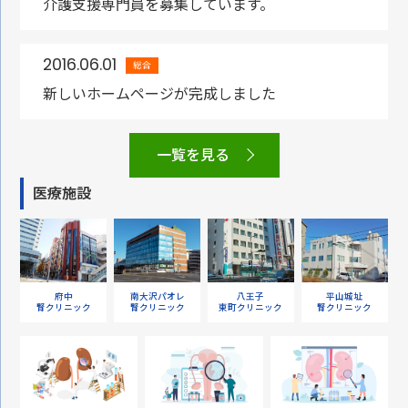
介護支援専門員を募集しています。
2016.06.01
総合
新しいホームページが完成しました
一覧を見る
医療施設
府中
南大沢パオレ
八王子
平山城址
腎クリニック
腎クリニック
東町クリニック
腎クリニック