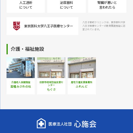
人工透析
泌尿器科
腎臓が悪いと
について
について
言われたら
八王子東町クリニックは、東京医科大学
東京医科大学八王子医療センター
八王子医療センターの教育関連施設に認
定されています。
介護・福祉施設
介護老人保健施設
日野市地域包括支援セ
居宅介護支援事業所
ンター
高幡みさわの杜
ふれんど
もぐさ