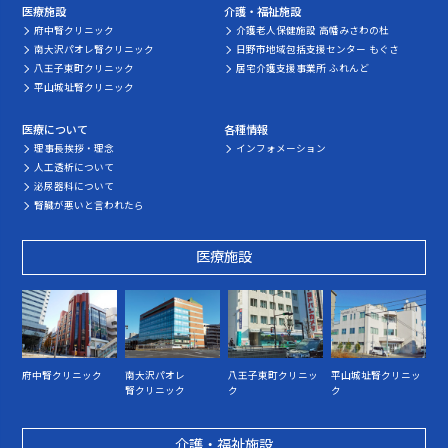
医療施設
介護・福祉施設
府中腎クリニック
介護老人保健施設 高幡みさわの杜
南大沢パオレ腎クリニック
日野市地域包括支援センター もぐさ
八王子東町クリニック
居宅介護支援事業所 ふれんど
平山城址腎クリニック
医療について
各種情報
理事長挨拶・理念
インフォメーション
人工透析について
泌尿器科について
腎臓が悪いと言われたら
医療施設
府中腎クリニック
南大沢パオレ
八王子東町クリニッ
平山城址腎クリニッ
腎クリニック
ク
ク
介護・福祉施設