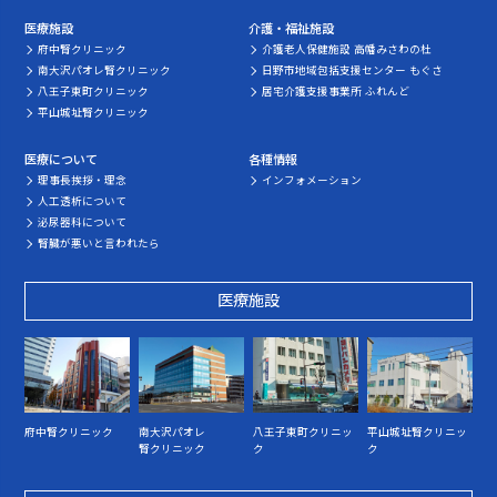
医療施設
介護・福祉施設
府中腎クリニック
介護老人保健施設 高幡みさわの杜
南大沢パオレ腎クリニック
日野市地域包括支援センター もぐさ
八王子東町クリニック
居宅介護支援事業所 ふれんど
平山城址腎クリニック
医療について
各種情報
理事長挨拶・理念
インフォメーション
人工透析について
泌尿器科について
腎臓が悪いと言われたら
医療施設
府中腎クリニック
南大沢パオレ
八王子東町クリニッ
平山城址腎クリニッ
腎クリニック
ク
ク