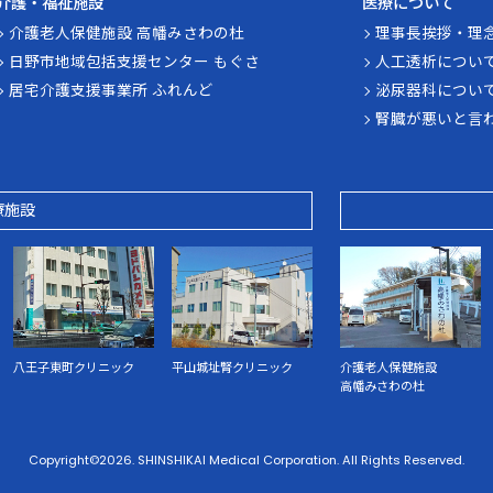
介護・福祉施設
医療について
介護老人保健施設 高幡みさわの杜
理事長挨拶・理
日野市地域包括支援センター もぐさ
人工透析につい
居宅介護支援事業所 ふれんど
泌尿器科につい
腎臓が悪いと言
療施設
八王子東町クリニック
平山城址腎クリニック
介護老人保健施設
高幡みさわの杜
Copyright©
2026. SHINSHIKAI Medical Corporation.
All Rights Reserved.