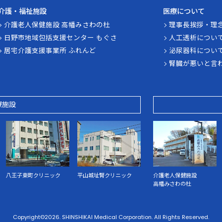
介護・福祉施設
医療について
介護老人保健施設 高幡みさわの杜
理事長挨拶・理
日野市地域包括支援センター もぐさ
人工透析につい
居宅介護支援事業所 ふれんど
泌尿器科につい
腎臓が悪いと言
療施設
八王子東町クリニック
平山城址腎クリニック
介護老人保健施設
高幡みさわの杜
Copyright©
2026. SHINSHIKAI Medical Corporation.
All Rights Reserved.