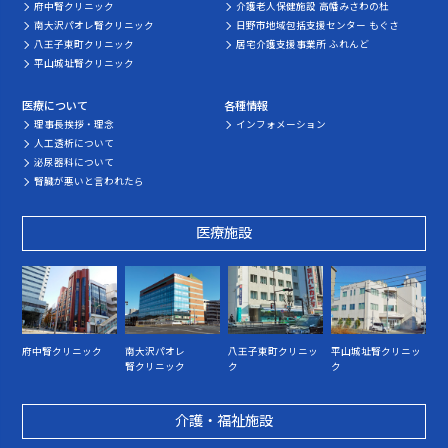
府中腎クリニック
介護老人保健施設 高幡みさわの杜
南大沢パオレ腎クリニック
日野市地域包括支援センター もぐさ
八王子東町クリニック
居宅介護支援事業所 ふれんど
平山城址腎クリニック
医療について
各種情報
理事長挨拶・理念
インフォメーション
人工透析について
泌尿器科について
腎臓が悪いと言われたら
医療施設
府中腎クリニック
南大沢パオレ
八王子東町クリニッ
平山城址腎クリニッ
腎クリニック
ク
ク
介護・福祉施設